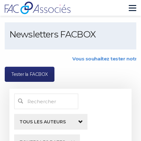
Tog
nav
Newsletters FACBOX
Vous souhaitez tester notre ou
Tester la FACBOX