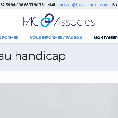
62.36.94 / 06.68.13.90.76
Mail :
contact@fac-associes.com
Su
S FORMER
VOUS INFORMER / FACBOX
MON PANIER
eau handicap