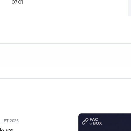
07:01
LLET 2026
e #3: