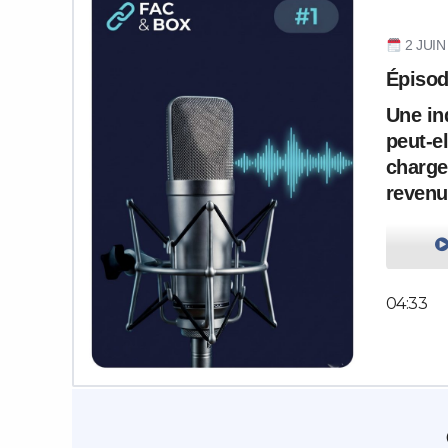
2 JUIN
Épisod
Une in
peut-e
charge
revenu
04:33