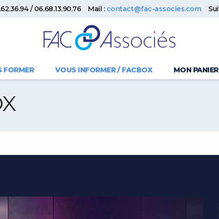
62.36.94 / 06.68.13.90.76
Mail :
contact@fac-associes.com
Su
S FORMER
VOUS INFORMER / FACBOX
MON PANIER
OX