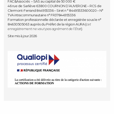
FAC&Associés – SAS au capital de 50 000 €
46 rue de Sarliève 63800 COURNON D’AUVERGNE – RCS de
Clermont-Ferrand 844955336 – Siret n ° 84495533600020 – N°
TVA intracommunautaire n° FR37844955336
Formation professionnelle déclarée et enregistrée sous le n°
84630505063 auprès du Préfet de la région AURA (
cet
enregistrement ne vaut pas agrément de l’État
).
Site mis à jour 2026