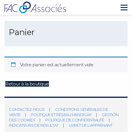
Tog
nav
Panier
Votre panier est actuellement vide.
Retour à la boutique
CONTACTEZ-NOUS
CONDITIONS GÉNÉRALES DE
VENTE
POLITIQUE ET RÉSEAU HANDICAP
GESTION
DES COOKIES
POLITIQUE DE CONFIDENTIALITÉ
INDICATEURS DE RÉSULTAT
LIVRET DE L’APPRENANT