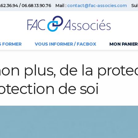
62.36.94 / 06.68.13.90.76
Mail :
contact@fac-associes.com
Su
S FORMER
VOUS INFORMER / FACBOX
MON PANIER
on plus, de la prote
otection de soi