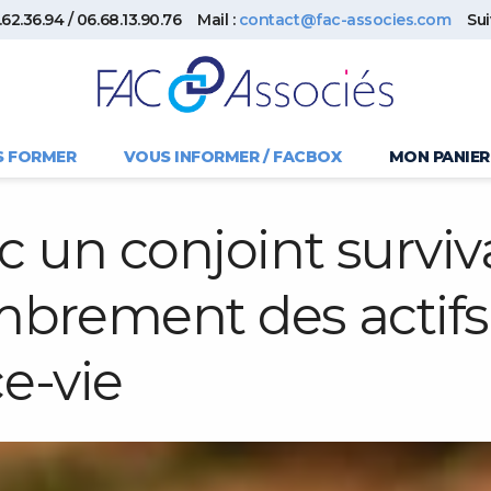
62.36.94 / 06.68.13.90.76
Mail :
contact@fac-associes.com
Su
S FORMER
VOUS INFORMER / FACBOX
MON PANIER
 un conjoint surviva
brement des actifs
ce-vie